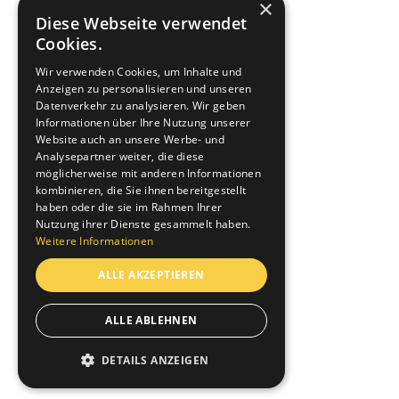
×
Diese Webseite verwendet
Cookies.
Wir verwenden Cookies, um Inhalte und
Anzeigen zu personalisieren und unseren
Datenverkehr zu analysieren. Wir geben
Informationen über Ihre Nutzung unserer
Website auch an unsere Werbe- und
Elektro M + C Zürich AG
Analysepartner weiter, die diese
Augustinergasse 52, 8001 Zürich
möglicherweise mit anderen Informationen
kombinieren, die Sie ihnen bereitgestellt
+41 44 222 11 11
haben oder die sie im Rahmen Ihrer
info@elektro-mc.ch
Nutzung ihrer Dienste gesammelt haben.
Weitere Informationen
ALLE AKZEPTIEREN
ALLE ABLEHNEN
DETAILS ANZEIGEN